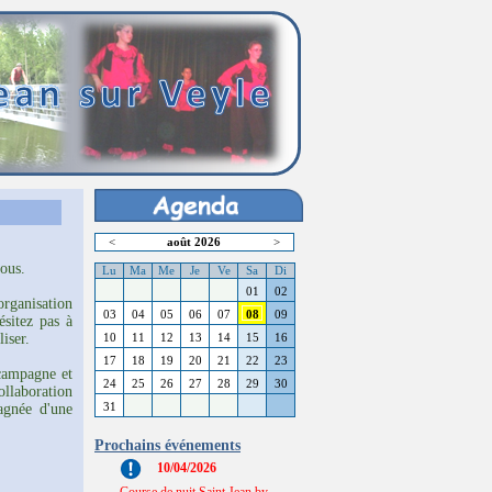
<
août 2026
>
ous.
Lu
Ma
Me
Je
Ve
Sa
Di
01
02
organisation
03
04
05
06
07
08
09
ésitez pas à
iser.
10
11
12
13
14
15
16
17
18
19
20
21
22
23
 campagne et
24
25
26
27
28
29
30
ollaboration
agnée d'une
31
Prochains événements
10/04/2026