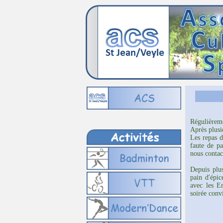
Régulièreme
Après plusi
Les repas d
faute de pa
nous contac
Depuis plus
pain d'épic
avec les E
soirée convi