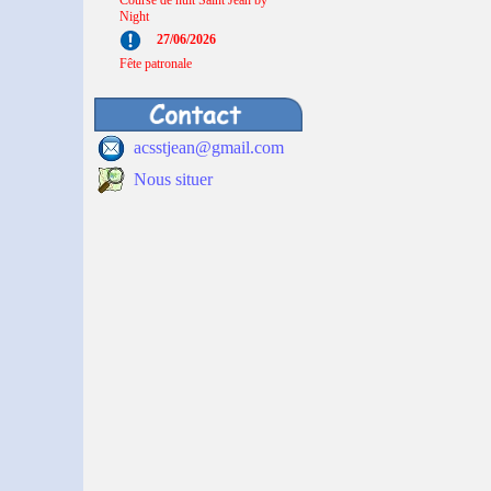
Course de nuit Saint Jean by
Night
27/06/2026
Fête patronale
acsstjean@gmail.com
Nous situer