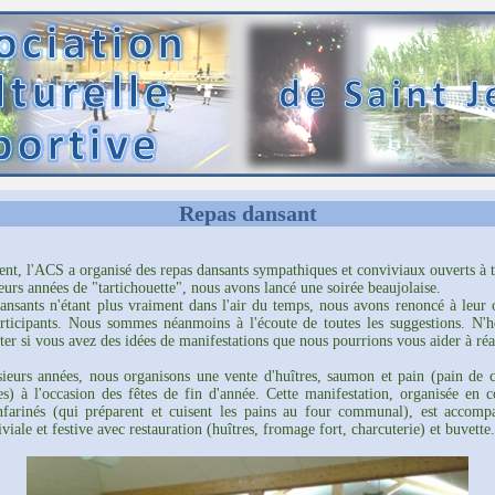
Repas dansant
nt, l'ACS a organisé des repas dansants sympathiques et conviviaux ouverts à t
eurs années de "tartichouette", nous avons lancé une soirée beaujolaise.
ansants n'étant plus vraiment dans l'air du temps, nous avons renoncé à leur 
rticipants. Nous sommes néanmoins à l'écoute de toutes les suggestions. N'h
ter si vous avez des idées de manifestations que nous pourrions vous aider à réal
ieurs années, nous organisons une vente d'huîtres, saumon et pain (pain de
es) à l'occasion des fêtes de fin d'année. Cette manifestation, organisée en c
nfarinés (qui préparent et cuisent les pains au four communal), est accomp
viale et festive avec restauration (huîtres, fromage fort, charcuterie) et buvette.