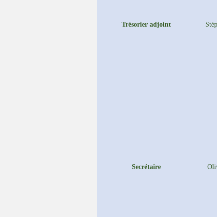
Trésorier adjoint
Sté
Secrétaire
Ol