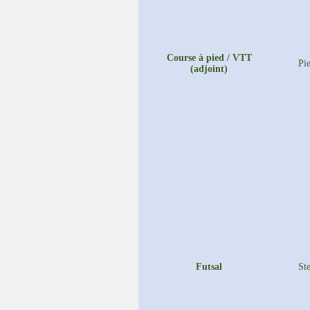
Course à pied / VTT
Pi
(adjoint)
Futsal
St