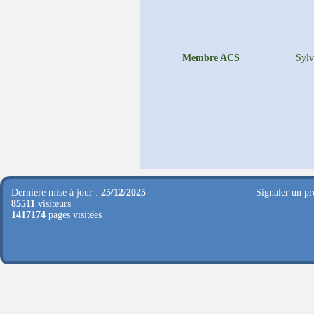
Membre ACS
Syl
Dernière mise à jour :
25/12/2025
Signaler un pr
85511
visiteurs
1417174
pages visitées